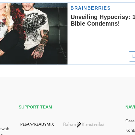
SUPPORT TEAM
NAV
Cara
bawah
Kont
g.