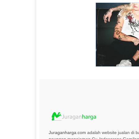
Juraganharga.com
adalah website jualan di 
naungan manajemen Cv. Indosarana Gemilan