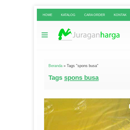
HOME
KATALOG
CARA ORDER
KONTAK
Beranda
»
Tags "spons busa"
Tags
spons busa