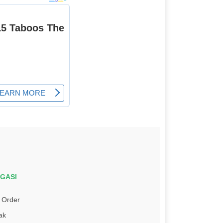
IGASI
 Order
ak