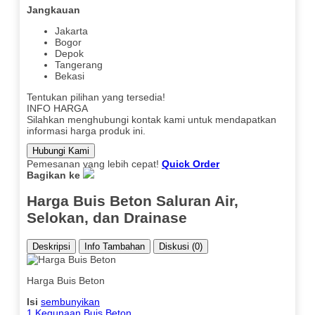
Jangkauan
Jakarta
Bogor
Depok
Tangerang
Bekasi
Tentukan pilihan yang tersedia!
INFO HARGA
Silahkan menghubungi kontak kami untuk mendapatkan
informasi harga produk ini.
Hubungi Kami
Pemesanan yang lebih cepat!
Quick Order
Bagikan ke
Harga Buis Beton Saluran Air,
Selokan, dan Drainase
Deskripsi
Info Tambahan
Diskusi (0)
Harga Buis Beton
Isi
sembunyikan
1
Kegunaan Buis Beton