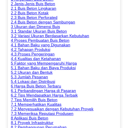
2
Jenis-Jenis Buis Beton
2.1
Buis Beton Lingkaran
2.2
Buis Beton Kotak
2.3
Buis Beton Perforated
2.4
Buis Beton dengan Sambungan
3
Ukuran dan Dimensi Buis
3.1
Standar Ukuran Buis Beton
3.2
Variasi Ukuran Berdasarkan Kebutuhan
4
Proses Pembuatan Buis Beton
4.1
Bahan Baku yang Digunakan
4.2
Tahapan Produksi
4.3
Proses Pengeringan
4.4
Kualitas dan Ketahanan
5
Faktor yang Mempengaruhi Harga
5.1
Bahan Baku dan Biaya Produksi
5.2
Ukuran dan Bentuk
5.3
Jumlah Pesanan
5.4
Lokasi dan Distribusi
6
Harga Buis Beton Terbaru
6.1
Perbandingan Harga di Pasaran
6.2
Tips Mendapatkan Harga Terbaik
7
Tips Memilih Buis Beton
7.1
Memperhatikan Kualitas
7.2
Menyesuaikan dengan Kebutuhan Proyek
7.3
Memeriksa Reputasi Produsen
8
Aplikasi Buis Beton
8.1
Proyek Infrastruktur
8.2
Pembangunan Perumahan