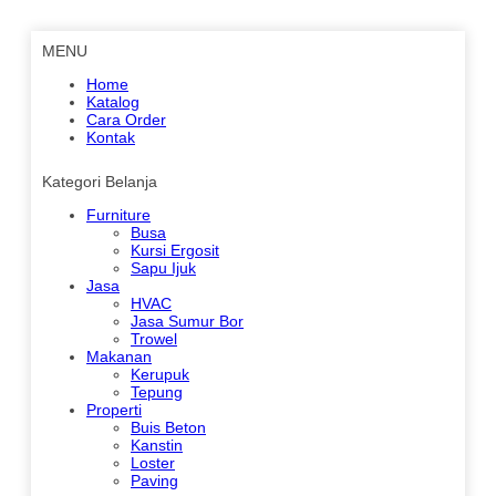
MENU
Home
Katalog
Cara Order
Kontak
Kategori Belanja
Furniture
Busa
Kursi Ergosit
Sapu Ijuk
Jasa
HVAC
Jasa Sumur Bor
Trowel
Makanan
Kerupuk
Tepung
Properti
Buis Beton
Kanstin
Loster
Paving