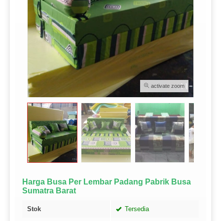
activate zoom
Harga Busa Per Lembar Padang Pabrik Busa
Sumatra Barat
Stok
Tersedia