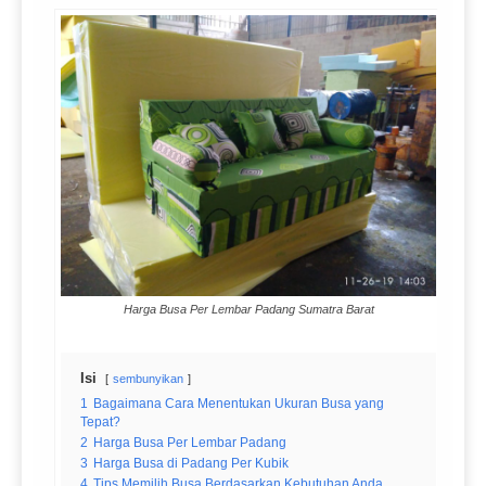
Harga Busa Per Lembar Padang Sumatra Barat
Isi
sembunyikan
1
Bagaimana Cara Menentukan Ukuran Busa yang
Tepat?
2
Harga Busa Per Lembar Padang
3
Harga Busa di Padang Per Kubik
4
Tips Memilih Busa Berdasarkan Kebutuhan Anda