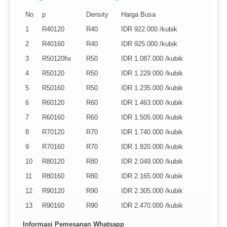
No
p
Density
Harga Busa
1
R40120
R40
IDR 922.000 /kubik
2
R40160
R40
IDR 925.000 /kubik
3
R50120fix
R50
IDR 1.087.000 /kubik
4
R50120
R50
IDR 1.229.000 /kubik
5
R50160
R50
IDR 1.235.000 /kubik
6
R60120
R60
IDR 1.463.000 /kubik
7
R60160
R60
IDR 1.505.000 /kubik
8
R70120
R70
IDR 1.740.000 /kubik
9
R70160
R70
IDR 1.820.000 /kubik
10
R80120
R80
IDR 2.049.000 /kubik
11
R80160
R80
IDR 2.165.000 /kubik
12
R90120
R90
IDR 2.305.000 /kubik
13
R90160
R90
IDR 2.470.000 /kubik
Informasi Pemesanan
Whatsapp