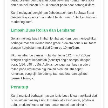
berat. Sistem pembayaran down payment / uang muka 50%
dan sisa pelunasan 50% di tempat pada saat barang dikirim.
Kami melayani pengiriman Jabodetabek dan Se Jawa Barat
dengan biaya pengiriman relatif lebih murah. Silahkan hubungi
marketing kami.
Limbah Busa Rollan dan Lembaran
Selain menjual busa limbah lembaran, kami pun menyediakan
berbagai macam ukuran busa grade b dalam bentuk roll foam
dengan ketebalan mulai dari 2mm sd 10mm/1cm.
Ukuran lebar bervariasi mulai dari lebar 112cm sd 210cm
dengan tingkat kepadatan (density) angin sampai dengan
berat (d34, d40 , d55). Aplikasi penggunaan busa grade b
rollan pada umumnya digunakan oleh industri sepatu
rumahan, pengrajin kerudung, tas, cup bra, dan aplikasi
garment lainnya.
Penutup
Kami menjual berbagai macam jenis busa kiloan, aplikasi dari
busa kiloan biasanya untuk membuat kasur lantai, produksi
sofa, produksi kasur rakitan, untuk mebel dan lain-lain.