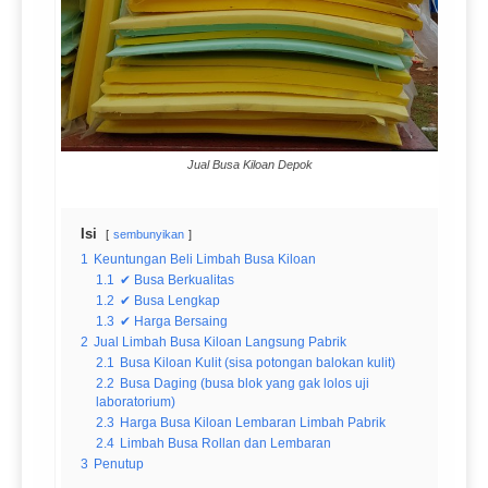
Jual Busa Kiloan Depok
Isi
sembunyikan
1
Keuntungan Beli Limbah Busa Kiloan
1.1
✔ Busa Berkualitas
1.2
✔ Busa Lengkap
1.3
✔ Harga Bersaing
2
Jual Limbah Busa Kiloan Langsung Pabrik
2.1
Busa Kiloan Kulit (sisa potongan balokan kulit)
2.2
Busa Daging (busa blok yang gak lolos uji
laboratorium)
2.3
Harga Busa Kiloan Lembaran Limbah Pabrik
2.4
Limbah Busa Rollan dan Lembaran
3
Penutup